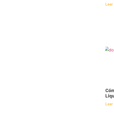
Leer
Cóm
Líq
Leer