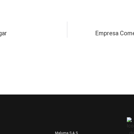
gar
Empresa Comer
Maluma S.A.S.