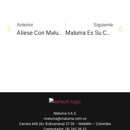
Anterior
Siguiente
Alíese Con Maluma Comercializadora A Nivel Nacional
Maluma Es Su Comercializadora De Productos
Maluma S.A.S.
maluma@maluma.com.co
Carrera 66B (Av. Bolivariana) 37-36 – Medellin – Colombia
Conmutador: (4) 265 38 33