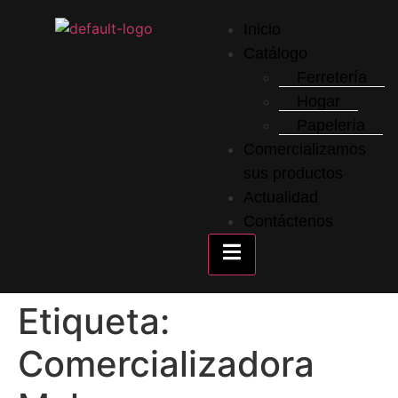
Inicio
Catálogo
Ferretería
Hogar
Papelería
Comercializamos
sus productos
Actualidad
Contáctenos
Menú conmutador hambu
Etiqueta:
Comercializadora