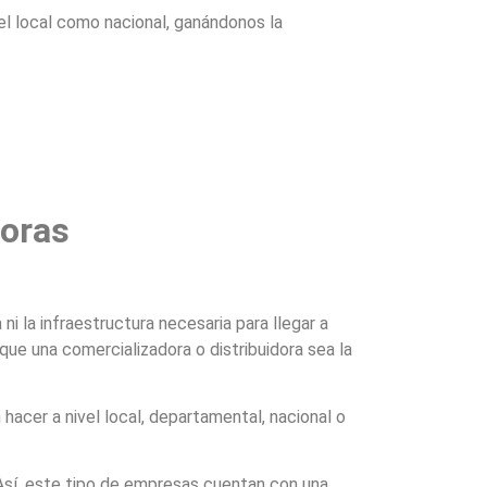
el local como nacional, ganándonos la
doras
i la infraestructura necesaria para llegar a
e una comercializadora o distribuidora sea la
acer a nivel local, departamental, nacional o
 Así, este tipo de empresas cuentan con una