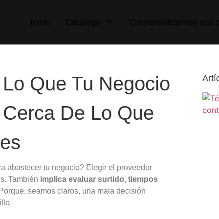
Inicio
Catálogo
Comercializamos sus 
: Lo Que Tu Negocio
Artí
 Cerca De Lo Que
es
a abastecer tu negocio? Elegir el proveedor
os. También
implica evaluar surtido, tiempos
Porque, seamos claros, una mala decisión
llo.