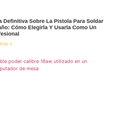
a Definitiva Sobre La Pistola Para Soldar
año: Cómo Elegirla Y Usarla Como Un
fesional
 más »